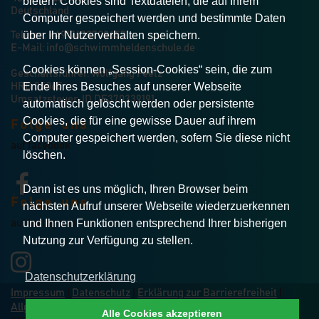
bieten. Cookies sind Textdateien, die auf Ihrem
Deutschland
Computer gespeichert werden und bestimmte Daten
über Ihr Nutzerverhalten speichern.
Telefon:
+4917670708657
E-Mail:
info@schwimmheldenschule.de
Cookies können „Session-Cookies“ sein, die zum
Geschäftsführer: Wolfgang Peetz
Ende Ihres Besuches auf unserer Webseite
HRB 35065
Umsatzsteuer-ID DE370339191
automatisch gelöscht werden oder persistente
Cookies, die für eine gewisse Dauer auf ihrem
Folge uns
Computer gespeichert werden, sofern Sie diese nicht
auf facebook
löschen.
Dann ist es uns möglich, Ihren Browser beim
Folge uns
nächsten Aufruf unserer Webseite wiederzuerkennen
und Ihnen Funktionen entsprechend Ihrer bisherigen
auf Instagram
Nutzung zur Verfügung zu stellen.
Datenschutzerklärung
Impressum
|
Datenschutz
|
Erklärung zur Barrierefreiheit
|
Allgemeine Geschäftsbedingungen
|
Vertrag widerrufen
Alle Cookies akzeptieren