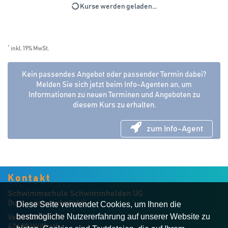
Kurse werden geladen...
*
inkl. 19% MwSt.
Kein passendes Angebot oder passender Termin dabei?
Melden Sie sich jetzt beim Info-Agenten an, um
Informationen zu neuen Terminen und Angeboten zu
diesem Kurs zu erhalten.
zum Info-Agent
Kontakt
Schwimmschule Schwimmhelden UG
(haftungsbeschränkt)
Diese Seite verwendet Cookies, um Ihnen die
bestmögliche Nutzererfahrung auf unserer Website zu
Velberter Str. 26
42489 Wülfrath