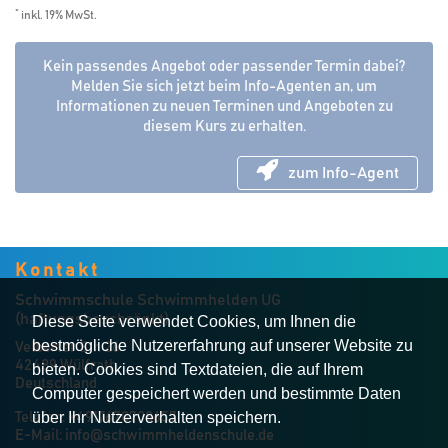
*
inkl. 19% MwSt.
Kein passendes Angebot oder passender Termin dabei?
Melden Sie sich jetzt beim Info-Agenten an, um
Informationen zu neuen Terminen und Angeboten zu
diesem Kurs zu erhalten.
zum Info-Agent
Kontakt
Schwimmschule Schwimmhelden UG
(haftungsbeschränkt)
Diese Seite verwendet Cookies, um Ihnen die
bestmögliche Nutzererfahrung auf unserer Website zu
Velberter Str. 26
42489 Wülfrath
bieten. Cookies sind Textdateien, die auf Ihrem
Deutschland
Computer gespeichert werden und bestimmte Daten
über Ihr Nutzerverhalten speichern.
Telefon:
+4917670708657
E-Mail:
info@schwimmheldenschule.de