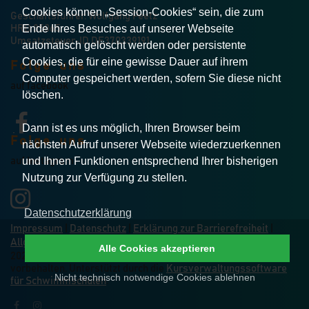
Cookies können „Session-Cookies“ sein, die zum
Geschäftsführer: Wolfgang Peetz
Ende Ihres Besuches auf unserer Webseite
HRB 35065
Umsatzsteuer-ID DE370339191
automatisch gelöscht werden oder persistente
Cookies, die für eine gewisse Dauer auf ihrem
Folge uns
Computer gespeichert werden, sofern Sie diese nicht
auf facebook
löschen.
Dann ist es uns möglich, Ihren Browser beim
Folge uns
nächsten Aufruf unserer Webseite wiederzuerkennen
und Ihnen Funktionen entsprechend Ihrer bisherigen
auf Instagram
Nutzung zur Verfügung zu stellen.
Datenschutzerklärung
Impressum
|
Datenschutz
|
Erklärung zur Barrierefreiheit
|
Allgemeine Geschäftsbedingungen
|
Vertrag widerrufen
Alle Cookies akzeptieren
2026 © Schwimmschule Schwimmhelden. Alle Rechte
vorbehalten. Unterstützt durch die
Kursverwaltungssoftware
Nicht technisch notwendige Cookies ablehnen
für Schwimmschulen
.